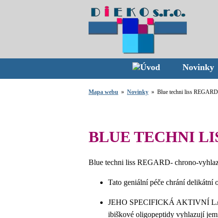
Novinky
Mapa webu
»
Novinky
» Blue techni liss REGARD -
BLUE TECHNI LI
Blue techni liss REGARD- chrono-vyhlazu
Tato geniální péče chrání delikátní
JEHO SPECIFICKÁ AKTIVNÍ LÁTKA: 
ibiškové oligopeptidy vyhlazují je