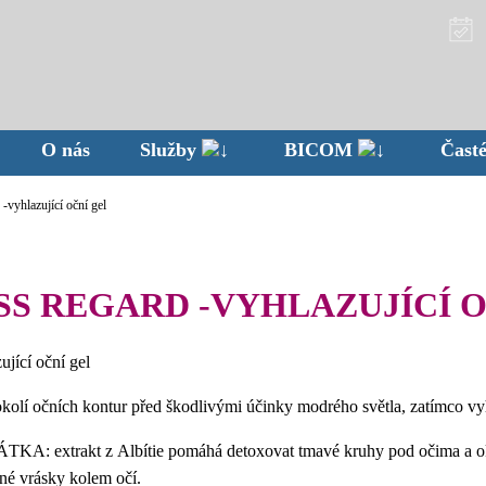
O nás
Služby
BICOM
Časté
vyhlazující oční gel
SS REGARD -VYHLAZUJÍCÍ 
jící oční gel
 okolí očních kontur před škodlivými účinky modrého světla, zatímco vy
extrakt z Albítie pomáhá detoxovat tmavé kruhy pod očima a oka
mné vrásky kolem očí.