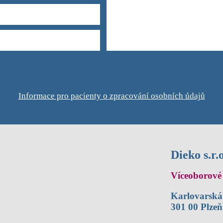
Informace pro pacienty o zpracování osobních údajů
Dieko s.r.o
Víceoborové 
Karlovarská
301 00 Plzeň