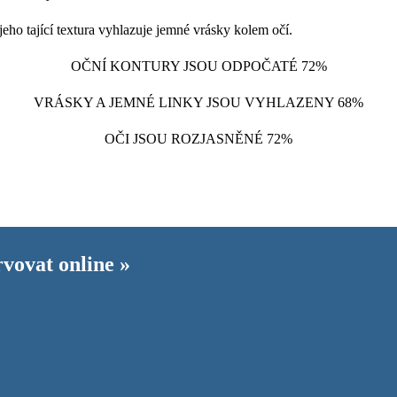
jeho tající textura vyhlazuje jemné vrásky kolem očí.
OČNÍ KONTURY JSOU ODPOČATÉ 72%
VRÁSKY A JEMNÉ LINKY JSOU VYHLAZENY 68%
OČI JSOU ROZJASNĚNÉ 72%
rvovat online »