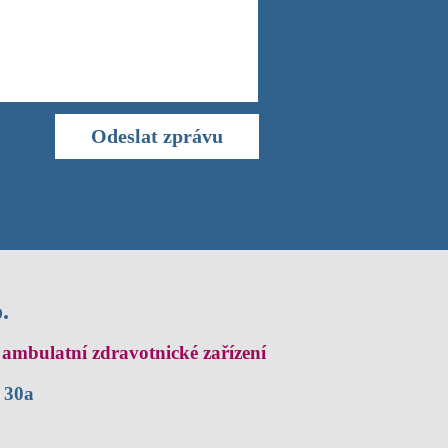
.
ambulatní zdravotnické zařízení
 30a