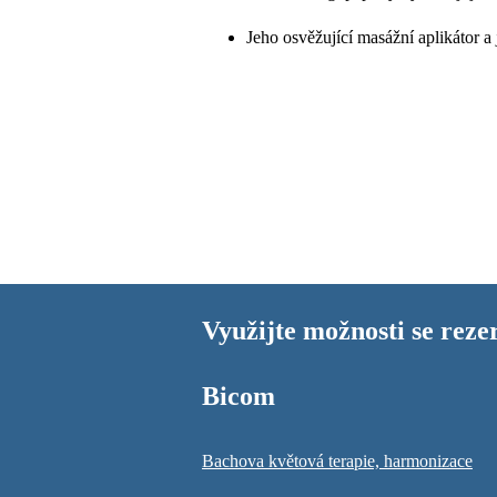
Jeho osvěžující masážní aplikátor a 
Využijte možnosti se reze
Bicom
Bachova květová terapie, harmonizace