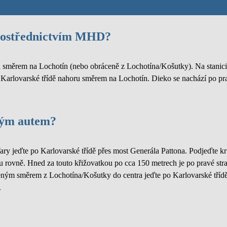
prostřednictvím MHD?
ěsta směrem na Lochotín (nebo obráceně z Lochotína/Košutky). Na stan
 Karlovarské třídě nahoru směrem na Lochotín. Dieko se nachází po pra
svým autem?
ry jeďte po Karlovarské třídě přes most Generála Pattona. Podjeďte 
u rovně. Hned za touto křižovatkou po cca 150 metrech je po pravé str
ým směrem z Lochotína/Košutky do centra jeďte po Karlovarské třídě 
.