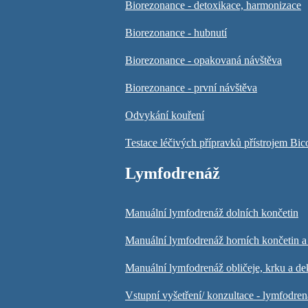
Biorezonance - detoxikace, harmonizace
Biorezonance - hubnutí
Biorezonance - opakovaná návštěva
Biorezonance - první návštěva
Odvykání kouření
Testace léčivých přípravků přístrojem Bi
Lymfodrenáž
Manuální lymfodrenáž dolních končetin
Manuální lymfodrenáž horních končetin a
Manuální lymfodrenáž obličeje, krku a de
Vstupní vyšetření/ konzultace - lymfodre