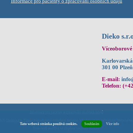
Informace pro pacienty o zpracování osobních údajů
Dieko s.r.o
Víceoborové 
Karlovarská
301 00 Plzeň
E-mail:
info
Telefon: (+4
Informace pro pacienty o zpracování osobních údajů
2026
Dieko s.r.o. Plzeň
- víceoborové ambulatní zařízení. Všechna práva vyhrazena. Webové st
Tato webová stránka používá cookies.
Souhlasím
Více info
Tento web používá ke zlepšení
soubory cookies
.