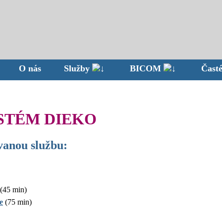
O nás
Služby
BICOM
Časté
STÉM DIEKO
vanou službu:
(45 min)
e
(75 min)