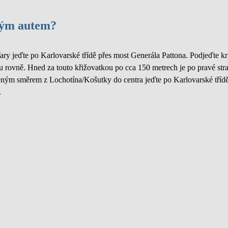
svým autem?
ry jeďte po Karlovarské třídě přes most Generála Pattona. Podjeďte 
u rovně. Hned za touto křižovatkou po cca 150 metrech je po pravé str
ým směrem z Lochotína/Košutky do centra jeďte po Karlovarské třídě 
.