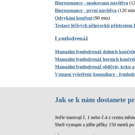
Biorezonance - opakovaná návštěva
(12
Biorezonance - první návštěva
(120 min
Odvykání kouření
(90 min)
Testace léčivých přípravků přístrojem
Lymfodrenáž
Manuální lymfodrenáž dolních končeti
Manuální lymfodrenáž horních končeti
Manuální lymfodrenáž obličeje, krku a
Vstupní vyšetření/ konzultace - lymfod
Jak se k nám dostanete 
Jeďte tramvají č. 1 nebo č.4 z centra m
Shell vystupte a jděte pěšky 150 metrů po