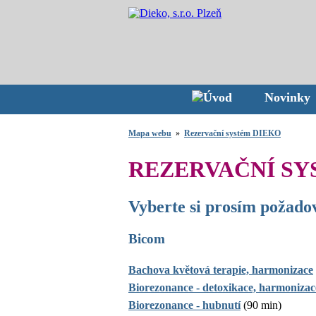
Novinky
Mapa webu
»
Rezervační systém DIEKO
REZERVAČNÍ SY
Vyberte si prosím požado
Bicom
Bachova květová terapie, harmonizace
Biorezonance - detoxikace, harmonizac
Biorezonance - hubnutí
(90 min)