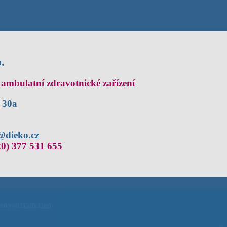
.
ambulatní zdravotnické zařízení
 30a
@dieko.cz
20) 377 531 655
ránky od
PC-IN Plzeň
.