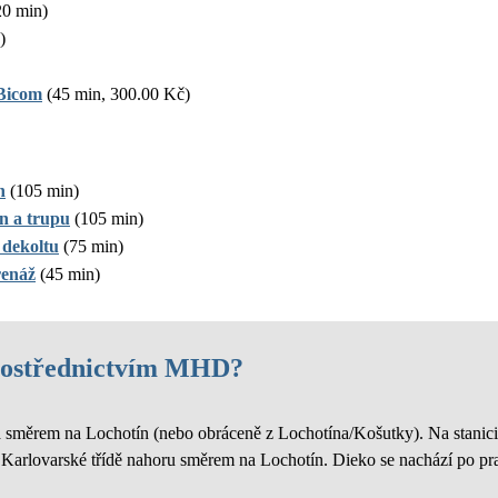
0 min)
)
 Bicom
(45 min, 300.00 Kč)
n
(105 min)
n a trupu
(105 min)
 dekoltu
(75 min)
renáž
(45 min)
prostřednictvím MHD?
ěsta směrem na Lochotín (nebo obráceně z Lochotína/Košutky). Na stan
 Karlovarské třídě nahoru směrem na Lochotín. Dieko se nachází po pra