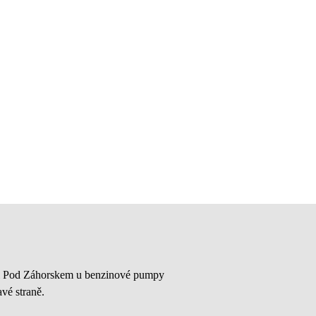
ici Pod Záhorskem u benzinové pumpy
vé straně.