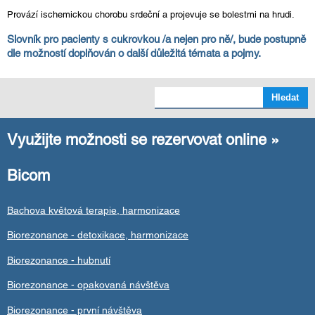
Provází ischemickou chorobu srdeční a projevuje se bolestmi na hrudi.
Slovník pro pacienty s cukrovkou /a nejen pro ně/, bude postupně
dle možností doplňován o další důležitá témata a pojmy.
Využijte možnosti se rezervovat online »
Bicom
Bachova květová terapie, harmonizace
Biorezonance - detoxikace, harmonizace
Biorezonance - hubnutí
Biorezonance - opakovaná návštěva
Biorezonance - první návštěva