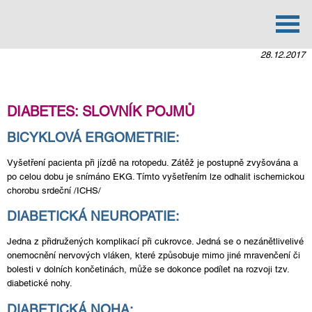
Mapa webu
»
Novinky
» Diabetes: Slovník pojmů
28.12.2017
DIABETES: SLOVNÍK POJMŮ
BICYKLOVÁ ERGOMETRIE:
Vyšetření pacienta při jízdě na rotopedu. Zátěž je postupně zvyšována a
po celou dobu je snímáno EKG. Tímto vyšetřením lze odhalit ischemickou
chorobu srdeční /ICHS/
DIABETICKÁ NEUROPATIE:
Jedna z přidružených komplikací při cukrovce. Jedná se o nezánětlivelivé
onemocnění nervových vláken, které způsobuje mimo jiné mravenčení či
bolesti v dolních končetinách, může se dokonce podílet na rozvoji tzv.
diabetické nohy.
DIABETICKÁ NOHA: