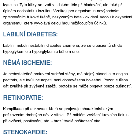
kyselina. Tyto látky se tvoří v lidském těle při hladovění, ale také při
úplném nedostatku inzulinu. Vznikají pro organismus nevýhodným
zpracováním tukové tkáně, nazývaným beta - oxidací. Vedou k okyselení
organismu, které vyvolává celou řadu nežádoucích účinků.
LABILNÍ DIABETES:
Labilní, neboli nestabilní diabetes znamená, že se u pacientů střídá
hypoglykemie a hyperglykemie během dne.
NĚMÁ ISCHEMIE:
Je nedostatečné prokrvení srdeční stěny, má stejný původ jako angina
pectoris, ale kvůli neuropatii není doprovázena bolestmi. Pozor je třeba
dát zvláště při zvýšené zátěži, protože se může projevit pouze dušností.
RETINOPATIE:
Komplikace při cukrovce, která se projevuje charakteristickým
poškozením drobných cév v sítnici. Při náhlém zvýšení krevního tlaku -
při cvičení, posilování, atd. - hrozí trvalé poškození oka.
STENOKARDIE: