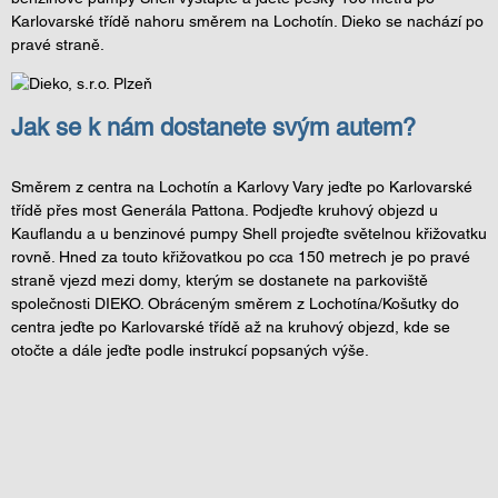
Karlovarské třídě nahoru směrem na Lochotín. Dieko se nachází po
pravé straně.
Jak se k nám dostanete svým autem?
Směrem z centra na Lochotín a Karlovy Vary jeďte po Karlovarské
třídě přes most Generála Pattona. Podjeďte kruhový objezd u
Kauflandu a u benzinové pumpy Shell projeďte světelnou křižovatku
rovně. Hned za touto křižovatkou po cca 150 metrech je po pravé
straně vjezd mezi domy, kterým se dostanete na parkoviště
společnosti DIEKO. Obráceným směrem z Lochotína/Košutky do
centra jeďte po Karlovarské třídě až na kruhový objezd, kde se
otočte a dále jeďte podle instrukcí popsaných výše.