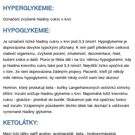
HYPERGLYKEMIE:
Označení zvýšené hladiny cukru v krvi.
HYPOGLYKEMIE:
Je označení nízké hladiny cukru v krvi pod 3,3 nmol/l. Hypoglykemie je
doprovázena obvykle typickými příznaky. K nim patří především celková
slabost organismu, zvýšené pocení, zmatenost, dezoirentace, hlad,
bušení srdce a další. Pozor je třeba dát i na tzv. němou hypoglykemii, kdy
je hladina krevního cukru také pod 3,3 nmol/l. Největší riziko spočívá ale
v tom, že není doprovázena žádnými projevy. Pacienti, kteří již někdy
měli němou hypoglykemii, by neměli nikdy cvičit sami bez dozoru!
Hormon, který produkují beta - buňky Langerhansových ostrůvků slinivky
břišní. Inzulin snižuje hladinu glykemie v krvi. Napomáhá totiž krevnímu
cukru - glukóze - pronikat do buněk. Glukamon pak má opačnou funkci
než inzulin. Vzájemným působením těchto látek tak dochází k udržování
vyrovnané hladiny glykemie.
KETOLÁTKY:
Mezi tyto látky patří aceton, acetoacetát, beta - hydroxymáselná