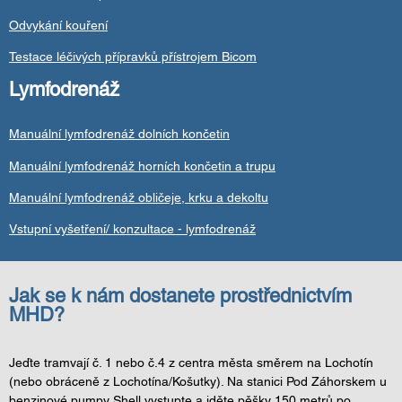
Odvykání kouření
Testace léčivých přípravků přístrojem Bicom
Lymfodrenáž
Manuální lymfodrenáž dolních končetin
Manuální lymfodrenáž horních končetin a trupu
Manuální lymfodrenáž obličeje, krku a dekoltu
Vstupní vyšetření/ konzultace - lymfodrenáž
Jak se k nám dostanete prostřednictvím
MHD?
Jeďte tramvají č. 1 nebo č.4 z centra města směrem na Lochotín
(nebo obráceně z Lochotína/Košutky). Na stanici Pod Záhorskem u
benzinové pumpy Shell vystupte a jděte pěšky 150 metrů po