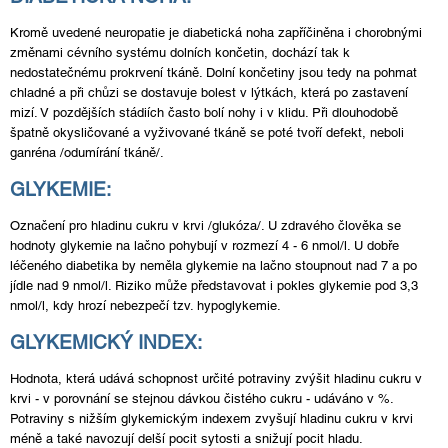
Kromě uvedené neuropatie je diabetická noha zapříčiněna i chorobnými
změnami cévního systému dolních končetin, dochází tak k
nedostatečnému prokrvení tkáně. Dolní končetiny jsou tedy na pohmat
chladné a při chůzi se dostavuje bolest v lýtkách, která po zastavení
mizí. V pozdějších stádiích často bolí nohy i v klidu. Při dlouhodobě
špatně okysličované a vyživované tkáně se poté tvoří defekt, neboli
ganréna /odumírání tkáně/.
GLYKEMIE:
Označení pro hladinu cukru v krvi /glukóza/. U zdravého člověka se
hodnoty glykemie na lačno pohybují v rozmezí 4 - 6 nmol/l. U dobře
léčeného diabetika by neměla glykemie na lačno stoupnout nad 7 a po
jídle nad 9 nmol/l. Riziko může představovat i pokles glykemie pod 3,3
nmol/l, kdy hrozí nebezpečí tzv. hypoglykemie.
GLYKEMICKÝ INDEX:
Hodnota, která udává schopnost určité potraviny zvýšit hladinu cukru v
krvi - v porovnání se stejnou dávkou čistého cukru - udáváno v %.
Potraviny s nižším glykemickým indexem zvyšují hladinu cukru v krvi
méně a také navozují delší pocit sytosti a snižují pocit hladu.