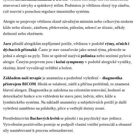
stravovací návyky a spánkový režim. Podstatou je většinou různý typ zánětu,
což souvisí s poruchou regulace imunitního systému.
Alergie se projevuje většinou různě závažným místním nebo celkovým otokem
kůže nebo sliznic, zánětem, překrvením, pálením, sekrecí ze sliznic, někdy
dušností nebo ekzémem.
Jaro
přináší alergikům nepříjemné potíže, většinou v podobě
rýmy, očních i
dýchacích příznaků
. Často je stav označován jako senná rýma, přestože se
jedná o alergii na pyly. Toto se správně nazývá
polinóza
nebo sezónní pylová
alergie. Častým projevem jsou i
kožní symptomy
v podobě alergické vyrážky,
ekzémy, které vyvolávají svědění a bolest.
Základem naší terapie
je anamnéza a podrobné vyšetření –
diagnostika
přístrojem BICOM
. Hledá se oslabení, zátěž a příčina problémů, to znamená
hlavní alergen. Diagnostika je založena na celostním testování, hodnotí se
detoxikační funkce a to vzhledem ke stavu jater, ledvin, střev, kůže a
lymfatického systému. Na základě anamnézy a subjektivních potíží je další
vyšetření zaměřeno na průdušky, plíce a vedlejší dutiny nosní.
Prostřednictvím
Bachových květů
se působí i na psychický stav jedince.
Vytvořením pozitivního postoje se podpoří vlastní vnitřní potenciál a obranné
síly nasměrované k procesu sebeuzdravení.