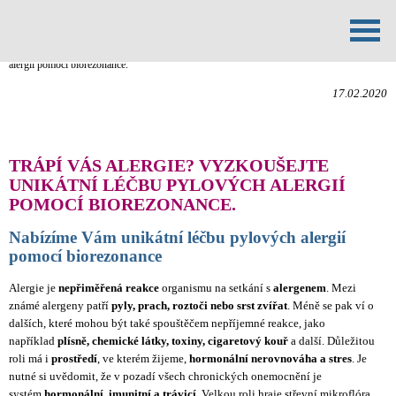
Mapa webu
»
Novinky
» Trápí Vás alergie? Vyzkoušejte unikátní léčbu pylových
alergií pomocí biorezonance.
17.02.2020
TRÁPÍ VÁS ALERGIE? VYZKOUŠEJTE
UNIKÁTNÍ LÉČBU PYLOVÝCH ALERGIÍ
POMOCÍ BIOREZONANCE.
Nabízíme Vám unikátní léčbu pylových alergií
pomocí biorezonance
Alergie je
nepřiměřená reakce
organismu na setkání s
alergenem
. Mezi
známé alergeny patří
pyly, prach, roztoči nebo srst zvířat
. Méně se pak ví o
dalších, které mohou být také spouštěčem nepříjemné reakce, jako
například
plísně, chemické látky, toxiny, cigaretový kouř
a další. Důležitou
roli má i
prostředí
, ve kterém žijeme,
hormonální nerovnováha a stres
. Je
nutné si uvědomit, že v pozadí všech chronických onemocnění je
systém
hormonální, imunitní a trávicí
. Velkou roli hraje střevní mikroflóra,