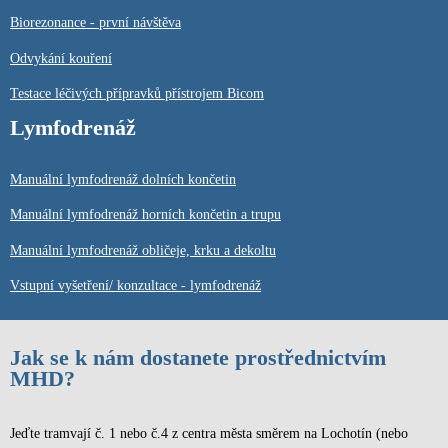
Biorezonance - první návštěva
Odvykání kouření
Testace léčivých přípravků přístrojem Bicom
Lymfodrenáž
Manuální lymfodrenáž dolních končetin
Manuální lymfodrenáž horních končetin a trupu
Manuální lymfodrenáž obličeje, krku a dekoltu
Vstupní vyšetření/ konzultace - lymfodrenáž
Jak se k nám dostanete prostřednictvím
MHD?
Jeďte tramvají č. 1 nebo č.4 z centra města směrem na Lochotín (nebo