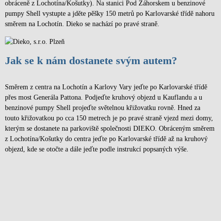
obráceně z Lochotína/Košutky). Na stanici Pod Záhorskem u benzinové
pumpy Shell vystupte a jděte pěšky 150 metrů po Karlovarské třídě nahoru
směrem na Lochotín. Dieko se nachází po pravé straně.
Jak se k nám dostanete svým autem?
Směrem z centra na Lochotín a Karlovy Vary jeďte po Karlovarské třídě
přes most Generála Pattona. Podjeďte kruhový objezd u Kauflandu a u
benzinové pumpy Shell projeďte světelnou křižovatku rovně. Hned za
touto křižovatkou po cca 150 metrech je po pravé straně vjezd mezi domy,
kterým se dostanete na parkoviště společnosti DIEKO. Obráceným směrem
z Lochotína/Košutky do centra jeďte po Karlovarské třídě až na kruhový
objezd, kde se otočte a dále jeďte podle instrukcí popsaných výše.