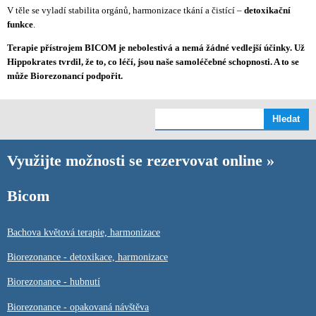
V těle se vyladí stabilita orgánů, harmonizace tkání a čistící –
detoxikační
funkce
.
Terapie přístrojem BICOM je nebolestivá a nemá žádné vedlejší účinky. Už
Hippokrates tvrdil, že to, co léčí, jsou naše samoléčebné schopnosti. A to se
může Biorezonancí podpořit.
Využijte možnosti se rezervovat online »
Bicom
Bachova květová terapie, harmonizace
Biorezonance - detoxikace, harmonizace
Biorezonance - hubnutí
Biorezonance - opakovaná návštěva